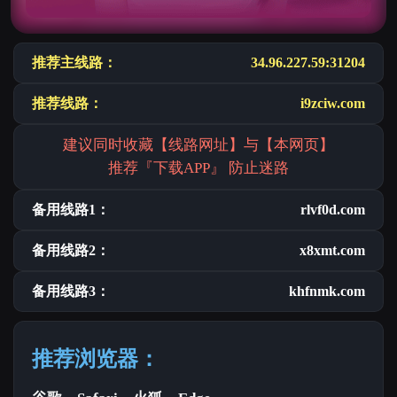
推荐主线路：
34.96.227.59:31204
推荐线路：
i9zciw.com
建议同时收藏【线路网址】与【本网页】
推荐『下载APP』 防止迷路
备用线路1：
rlvf0d.com
备用线路2：
x8xmt.com
备用线路3：
khfnmk.com
推荐浏览器：